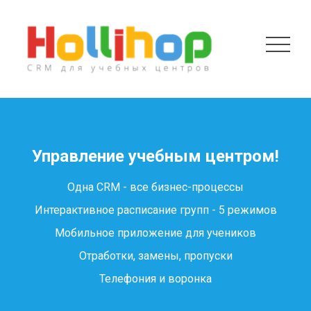
Управление учебным центром!
Одна CRM - все бизнес-процессы
Интерактивное расписание групп - 5 режимов
Мобильное приложение для учеников
Отработки, замены, пропуски
Телефония и воронка