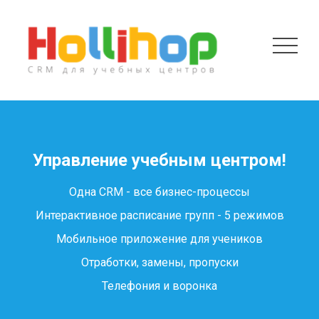
Управление учебным центром!
Одна CRM - все бизнес-процессы
Интерактивное расписание групп - 5 режимов
Мобильное приложение для учеников
Отработки, замены, пропуски
Телефония и воронка