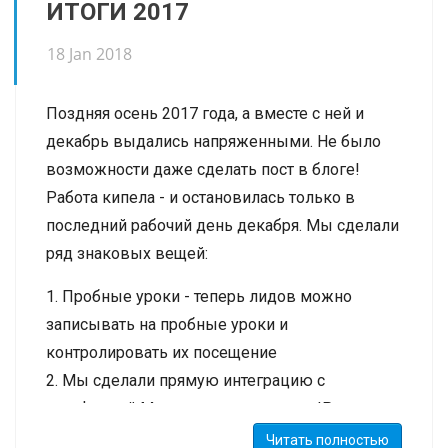
ИТОГИ 2017
продвижения образовательных центров,
Виктория Селина, руководитель центра
18 Jan 2018
развития успешной личности «Витона».
Поздняя осень 2017 года, а вместе с ней и
Подробности на
сайте конференции
.
декабрь выдались напряженными. Не было
возможности даже сделать пост в блоге!
Работа кипела - и остановилась только в
последний рабочий день декабря. Мы сделали
ряд знаковых вещей:
1. Пробные уроки - теперь лидов можно
записывать на пробные уроки и
контролировать их посещение
2. Мы сделали прямую интеграцию с
телефонией Манго, лидером рынка IP-
телефонии
Читать полностью