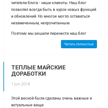
читатели блога - наши клиенты. Наш блог
позволял всегда быть в курсе новых функций
и обновлений. Но многое могло оставаться
незамеченным, непрочитанным.
Поэтому мы решили перенести наш блог
прямо в панель управления CRM. В верхнем
Читать полностью
правом углу теперь есть иконка
"Радиостанция": когда мы публикуем новость,
она начинает мигать.
ТЕПЛЫЕ МАЙСКИЕ
Теперь вы всегда будете в курсе последних
ДОРАБОТКИ
новостей!
1 Jun 2018
Там мы также извещаем о технических
работах и прочих насущных вопросах.
Этой весной были сделаны очень важные и
(Если Вы еще не стали нашим клиентом, но
актуальные вещи: