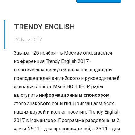
3. Теперь есть расширенная Карта
Посещаемости - в ней есть статусы всех дней
и контакты учеников.
TRENDY ENGLISH
4. Рассылки со страницы группы - наконец-то!
все просили! К рассылке можно
24 Nov 2017
прикладывать файлы в виде ссылок!
Завтра - 25 ноября - в Москве открывается
5. Обязательные поля при создании ученика /
конференция Trendy English 2017 -
лида - теперь вы сами решаете, какие поля
практическая дискуссионная площадка для
важны
преподавателей английского и руководителей
6. Новый тип Документов - автоматические,
языковых школ. Мы в HOLLIHOP рады
при добавлении шаблона сразу появляются у
выступить
информационным спонсором
всех учеников, не надо добавлять вручную
этого знакового события. Приглашаем всех
7. Расширена статистика мейл-рассылок -
наших друзей и коллег посетить Trendy English
теперь можно увидеть, сколько было
2017 в Измайлово. Программа разделена на 2
открывших письмо, сколько переходов,
части: 25.11 - для преподавателей, а 26.11 - для
сколько отписавшихся. Аналитика по