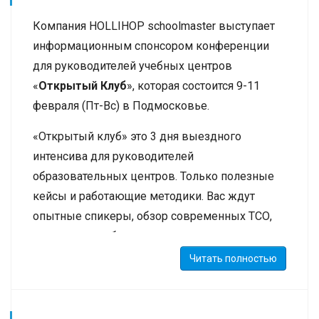
один. Эта архитектурная доработка позволит
Компания HOLLIHOP schoolmaster выступает
оптимизировать многие операции внутри
информационным спонсором конференции
системы, повысить скорость работы.
для руководителей учебных центров
В мае начата масштабная доработка
«
Открытый Клуб
», которая состоится 9-11
финансовой системы - создание
февраля (Пт-Вс) в Подмосковье.
альтернативного механизма оплат, не по
«Открытый клуб» это 3 дня выездного
часам, а по календарным периодам. Например,
интенсива для руководителей
месячные оплаты. Это новый сложный блок,
образовательных центров. Только полезные
который появится в системе в июне.
кейсы и работающие методики. Вас ждут
опытные спикеры, обзор современных ТСО,
презентации обучающих программ,
практикумы. Среди спикеров - Дмитрий
Читать полностью
Гудзенко, директор учебного центра
«Специалист» при МГТУ им.Н.Э.Баумана,
Кристина Граль, эксперт в области