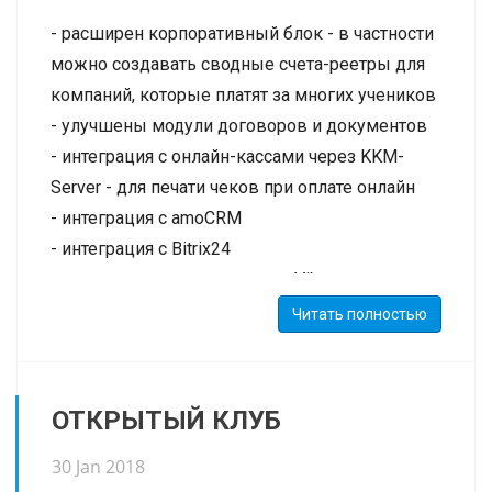
хотите узнать последние новости HOLLIHOP
- расширен корпоративный блок - в частности
schoolmaster, просто зайдите в Демо-версию и
можно создавать сводные счета-реетры для
почитайте их в панели управления. Также, мы
компаний, которые платят за многих учеников
публикуем новости на наших страницах в
- улучшены модули договоров и документов
Facebook и VK).
- интеграция с онлайн-кассами через KKM-
Server - для печати чеков при оплате онлайн
- интеграция с amoCRM
- интеграция с Bitrix24
- интеграция рассылок через Viber
- в системе появились встроенные новости,
Читать полностью
которые будут моментально видеть все
пользователи системы
ОТКРЫТЫЙ КЛУБ
Введено понятия "рабочий филиал" - это
основной филиал школы, в котором работает
30 Jan 2018
сотрудник. Такой филиал должен быть только