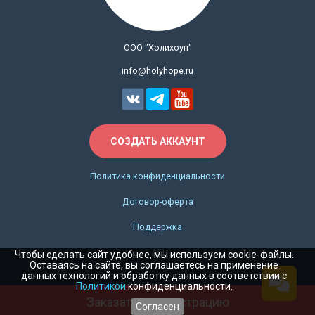
посещаемости, разные подписи мейлов для
филиалов, свои почтовые сервера для
ООО "Холихоуп"
каждого сотрудникоа, возможность
отобрать лидов / учеников без школ в
info@holyhope.ru
фильтре, автоматический импорт компаний в
СРМ.
СОЗДАТЬ АККАУНТ
Политика конфиденциальности
Договор-оферта
Поддержка
API
Чтобы сделать сайт удобнее, мы используем cookie-файлы.
Оставаясь на сайте, вы соглашаетесь на применение
данных технологий и обработку данных в соответствии с
Политикой
конфиденциальности.
Заказать демонстрацию
Согласен