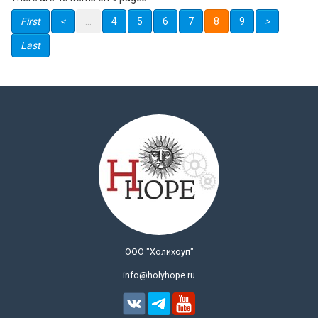
First
<
…
4
5
6
7
8
9
>
Last
ООО "Холихоуп"
info@holyhope.ru