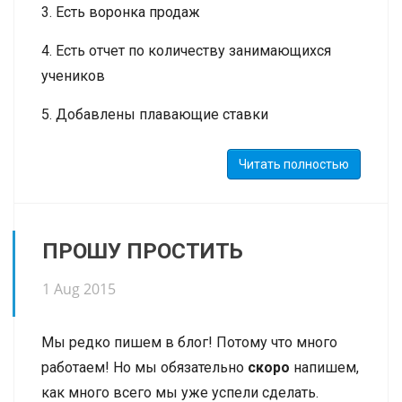
3. Есть воронка продаж
4. Есть отчет по количеству занимающихся
учеников
5. Добавлены плавающие ставки
преподавателей, когда з/п зависит от кол-ва
учеников
Читать полностью
6. Есть призовые баллы - которые можно
копить и которыми можно платить за группы
ПРОШУ ПРОСТИТЬ
7. Есть IP-телефония (через Online PBX или
1 Aug 2015
через АТС "Астериск")
8. Есть функция выставления счетов всем
Мы редко пишем в блог! Потому что много
ученикам в группе
работаем! Но мы обязательно
скоро
напишем,
как много всего мы уже успели сделать.
9. Есть функция по списанию оставшихся