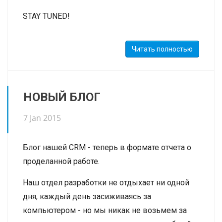
денег ушедшего студента в счет школы, а
STAY TUNED!
также списания за пропуски
10. Есть механизм выдачи отработок
Читать полностью
11. Улучшен дизайн личного кабинета
12. Доработан блок по корпоративным
НОВЫЙ БЛОГ
клиентам - теперь он полностью
функционален - есть история по клиенту,
7 Jan 2015
статусы, есть задачи, воронка, телефония.
Блог нашей CRM - теперь в формате отчета о
проделанной работе.
Наш отдел разработки не отдыхает ни одной
дня, каждый день засиживаясь за
компьютером - но мы никак не возьмем за