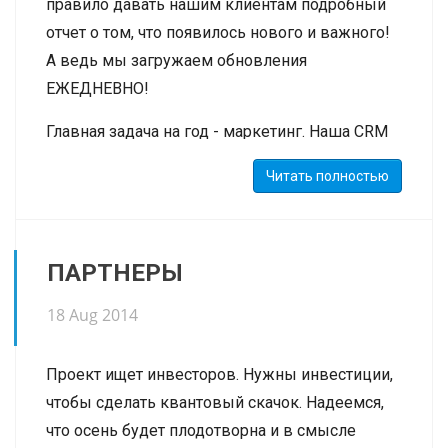
правило давать нашим клиентам подробный
отчет о том, что появилось нового и важного!
А ведь мы загружаем обновления
ЕЖЕДНЕВНО!
Главная задача на год - маркетинг. Наша CRM
прекрасно справляется с таким вещами, как
Читать полностью
учет учебного процесса - но еще многое нужно
попотеть, чтобы стать лучшей системой по
учету ПРОДАЖ.
ПАРТНЕРЫ
В рамках этого начинаем интеграцию с IP-
18 Aug 2014
телефонией - причем для разных платформ.
Проект ищет инвесторов. Нужны инвестиции,
чтобы сделать квантовый скачок. Надеемся,
что осень будет плодотворна и в смысле