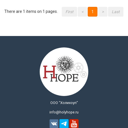
There are 1 items on 1 pages.
First
<
1
>
Last
ООО "Холихоуп"
info@holyhope.ru