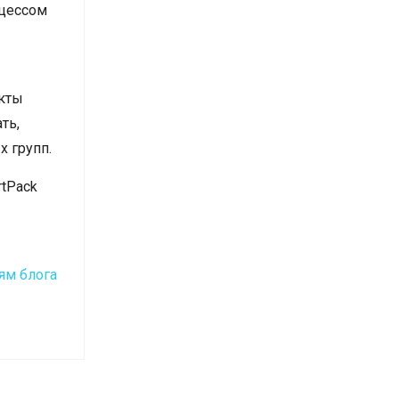
оцессом
акты
ть,
х групп.
rtPack
ям блога