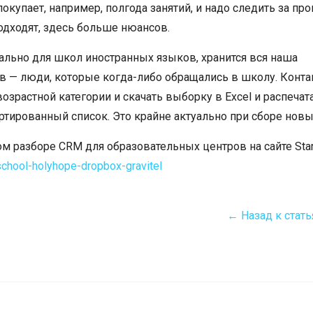
покупает, например, полгода занятий, и надо следить за пр
дходят, здесь больше нюансов.
иально для школ иностранных языков, хранится вся наша
тов — люди, которые когда-либо обращались в школу. Конт
озрастной категории и скачать выборку в Excel и распечата
ртированный список. Это крайне актуально при сборе новы
ом разборе CRM для образовательных центров на сайте Sta
t-school-holyhope-dropbox-gravitel
← Назад к стать