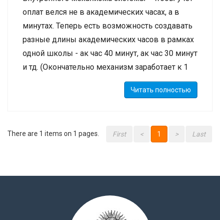
оплат велся не в академических часах, а в
минутах. Теперь есть возможность создавать
разные длины академических часов в рамках
одной школы - ак час 40 минут, ак час 30 минут
и тд. (Окончательно механизм заработает к 1
сентября.) Больше не будут нужны сложные
Читать полностью
комбинации академических и
астрономических часов и дробных
коэффициентов.
There are 1 items on 1 pages.
First
<
1
>
Last
2. Улучшен абонемент - теперь можно у любой
пакетной цены задавать срок сгорания -
заполнив поле "Действительна по". После
указанного срока данная оплата сгорает.
Абонемент теперь привязан не к дате оплаты -
а к началу расписания - таким образом, можно