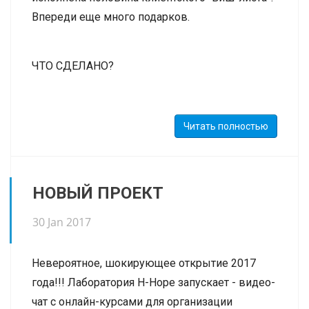
Впереди еще много подарков.
ЧТО СДЕЛАНО?
САМОЕ КРУТОЕ!
Праздничные дни
- теперь в
Читать полностью
разделе Настройки - Компания можно задать
праздничные дни на год и не проставлять их
вручную у групп. Многие просили!
НОВЫЙ ПРОЕКТ
- Улучшен интерфейс нашего Расписания по
30 Jan 2017
аудиториям и преподавателям - мы сделали
ровные колонки, а также постоянный размер
Невероятное, шокирующее открытие 2017
сетки. При выключенном режиме недели -
года!!! Лаборатория H-Hope запускает -
видео-
появилась возможность видеть список
чат
с онлайн-курсами для организации
учеников в каждом квадратике. В