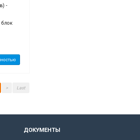
) -
 блок
лностью
>
Last
ДОКУМЕНТЫ