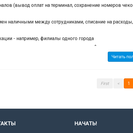
лов (вывод оплат на терминал, сохранение номеров чеков
бмен наличными между сотрудниками, списание на расходы,
ации - например, филиалы одного города
м - вся неделя сразу - см переключатель Формат
ны ответственных по ученику/лиду
Читать по
ским полям
аций телефонии и множество других мелочей
First
<
1
ТАКТЫ
НАЧАТЬ!