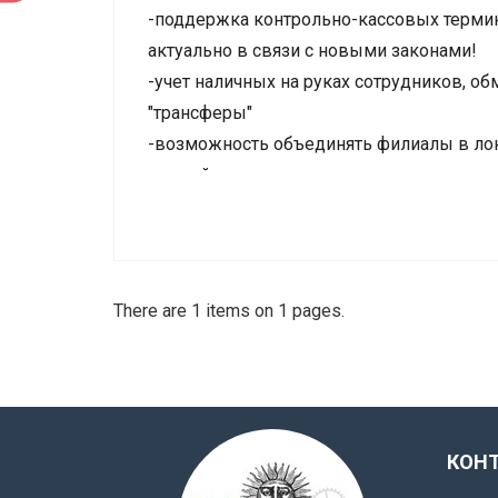
-поддержка контрольно-кассовых термина
актуально в связи с новыми законами!
-учет наличных на руках сотрудников, о
"трансферы"
-возможность объединять филиалы в лок
-новый вид расписания по преподавателя
-теперь в системе хранится история сме
-поиск по незаполненным пользователь
-отдельное право на удаление коммуник
There are 1 items on 1 pages.
КОН