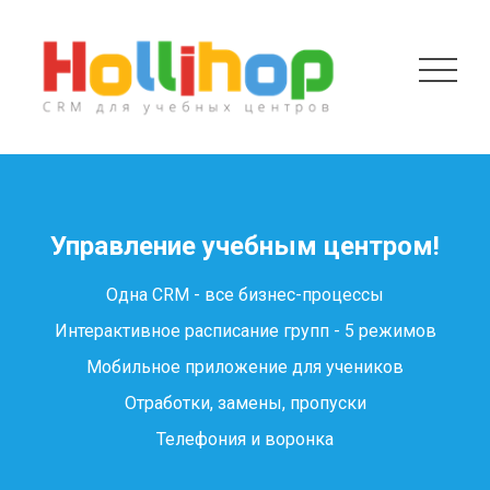
Управление учебным центром!
Одна CRM - все бизнес-процессы
Интерактивное расписание групп - 5 режимов
Мобильное приложение для учеников
Отработки, замены, пропуски
Телефония и воронка